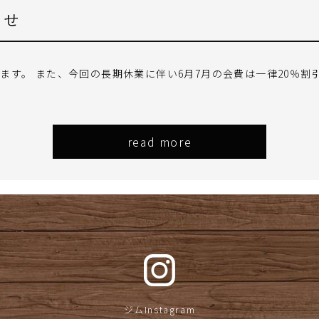
らせ
おります。 また、今回の長期休業に伴い6月7月の会費は一律20％
read more
ジムInstagram