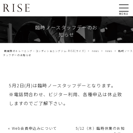
MENU
臨時ノースタッフデーのお
知らせ
鶴岡市のトレーニング・コンディショニングジム-RISE(ライズ)
>
news
>
news
>
臨時ノース
タッフデーのお知らせ
5月2日(月)は臨時ノースタッフデーとなります。
※電話問合わせ、ビジター利用、各種申込は休止致
しますのでご了解下さい。
«
Web会員申込みについて
5/12（木）臨時休業のお知