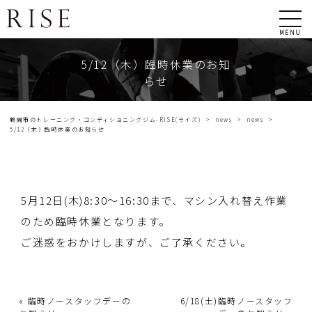
MENU
5/12（木）臨時休業のお知
らせ
鶴岡市のトレーニング・コンディショニングジム-RISE(ライズ)
>
news
>
news
>
5/12（木）臨時休業のお知らせ
5月12日(木)8:30〜16:30まで、マシン入れ替え作業
のため臨時休業となります。
ご迷惑をおかけしますが、ご了承ください。
«
臨時ノースタッフデーの
6/18(土)臨時ノースタッフ